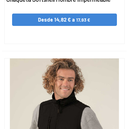
Desde
14,82 € a
17,93 €