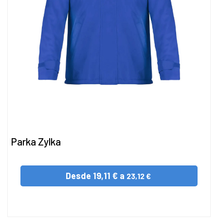
Parka Zylka
Desde
19,11 € a
23,12 €