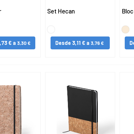
r
Set Hecan
Bloc
S/C
NAT
,73 € a
Desde
3,11 € a
D
3,30 €
3,76 €