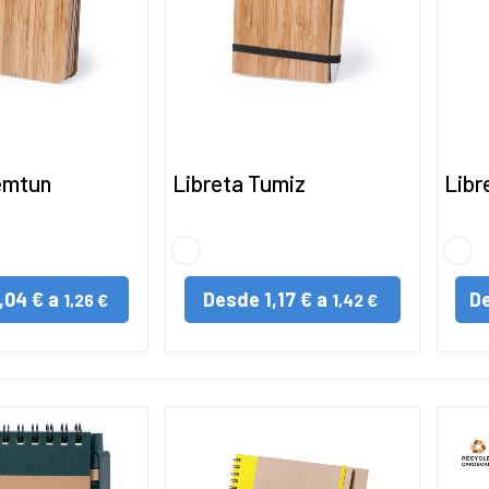
emtun
Libreta Tumiz
Libr
S/C
S/C
,04 € a
Desde
1,17 € a
D
1,26 €
1,42 €