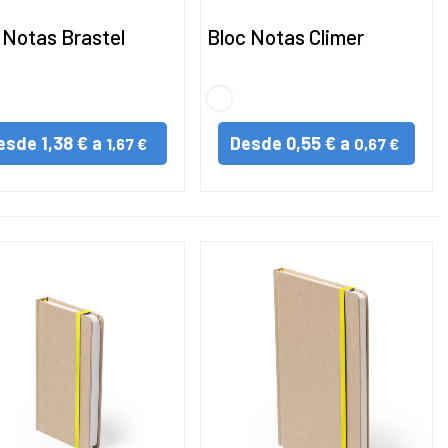
 Notas Brastel
Bloc Notas Climer
URAL
S/C
esde
1,38 € a
Desde
0,55 € a
1,67 €
0,67 €