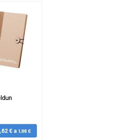
eldun
1,62 € a
1,96 €