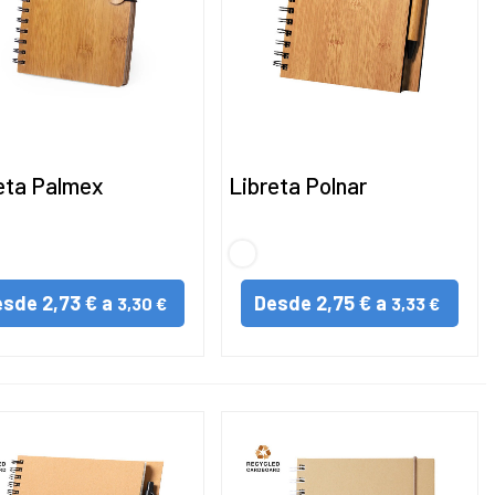
eta Palmex
Libreta Polnar
S/C
esde
2,73 € a
Desde
2,75 € a
3,30 €
3,33 €