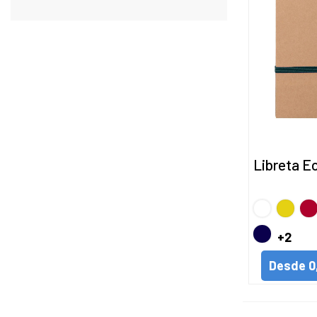
Libreta E
BLANCO
Amarill
Ro
MARINO
+2
Desde
0