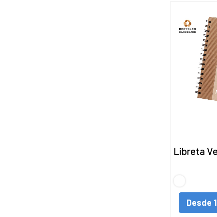
Libreta V
S/C
Desde