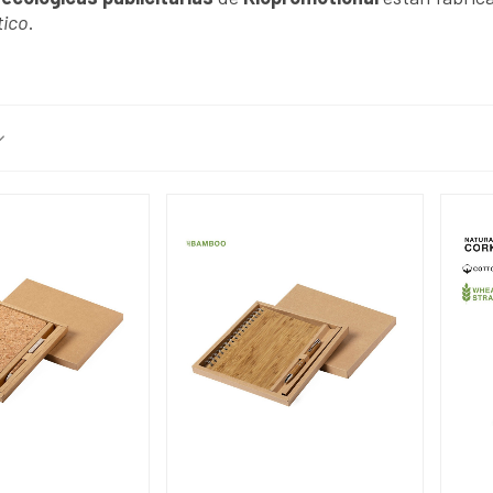
tico
.