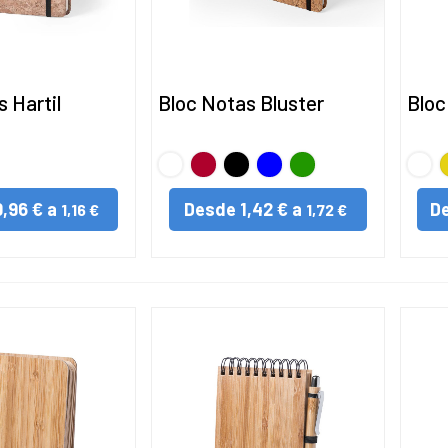
 Hartil
Bloc Notas Bluster
Bloc
BLANCO
Rojo
Negro
AZUL
VERDE
BLA
A
0,96 € a
Desde
1,42 € a
D
1,16 €
1,72 €