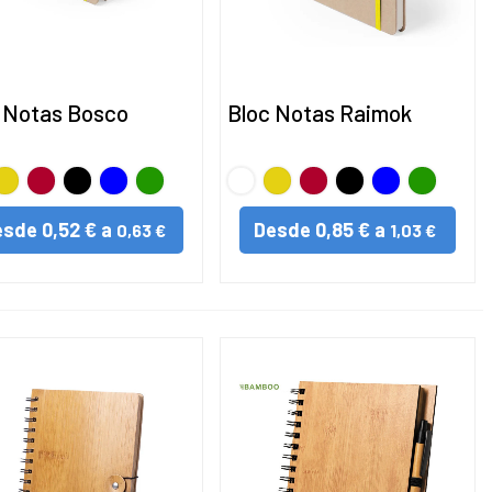
 Notas Bosco
Bloc Notas Raimok
NCO
marillo
Rojo
Negro
AZUL
VERDE
BLANCO
Amarillo
Rojo
Negro
AZUL
VERDE
esde
0,52 € a
Desde
0,85 € a
0,63 €
1,03 €