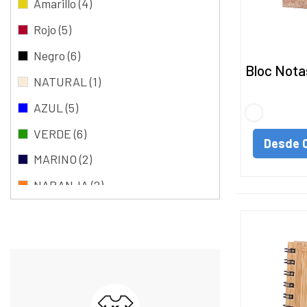
Amarillo
(4)
Rojo
(5)
Negro
(6)
Bloc Notas
NATURAL
(1)
AZUL
(5)
S/C
VERDE
(6)
Desde
MARINO
(2)
NARANJA
(2)
FUCSIA
(2)
S/C
(10)