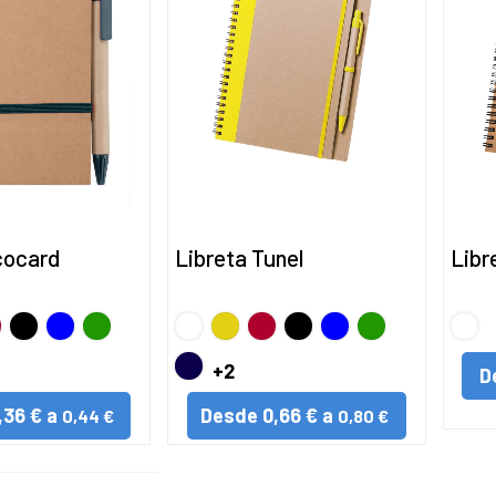
cocard
Libreta Tunel
Libr
o
jo
Negro
AZUL
VERDE
BLANCO
Amarillo
Rojo
Negro
AZUL
VERDE
S/C
MARINO
+2
D
,36 € a
Desde
0,66 € a
0,44 €
0,80 €