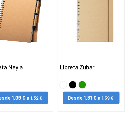
eta Neyla
Libreta Zubar
BLANCO
Negro
VERDE
esde
1,09 € a
Desde
1,31 € a
1,32 €
1,59 €