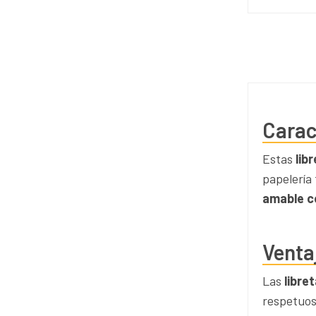
Carac
Estas
lib
papelería
amable c
Venta
Las
libre
respetuos