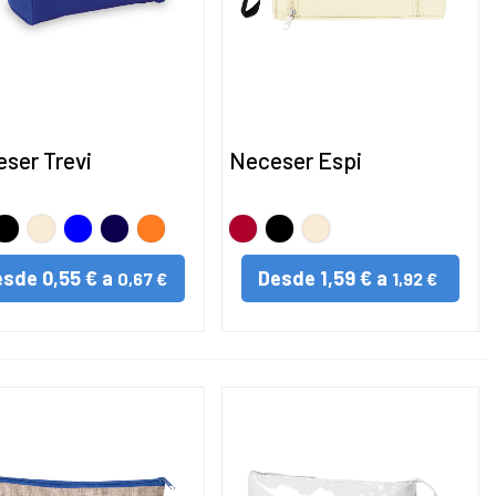
ser Trevi
Neceser Espi
Negro
NATURAL
AZUL
MARINO
NARANJA
Rojo
Negro
NATURAL
esde
0,55 € a
Desde
1,59 € a
0,67 €
1,92 €