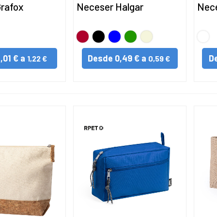
rafox
Neceser Halgar
Nece
Rojo
Negro
AZUL
VERDE
BEIG
BLA
1,01 € a
Desde
0,49 € a
D
1,22 €
0,59 €