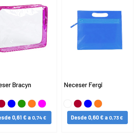
ser Bracyn
Neceser Fergi
NCO
ojo
AZUL
VERDE
NARANJA
FUCSIA
BLANCO
Rojo
AZUL
NARANJA
esde
0,61 € a
Desde
0,60 € a
0,74 €
0,73 €