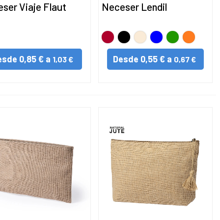
ser Viaje Flaut
Neceser Lendil
NCO
Rojo
Negro
NATURAL
AZUL
VERDE
NARANJ
esde
0,85 € a
Desde
0,55 € a
1,03 €
0,67 €