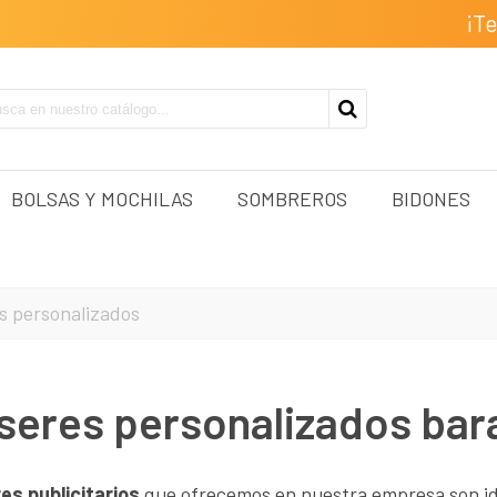
¡T
BOLSAS Y MOCHILAS
SOMBREROS
BIDONES
s personalizados
eres personalizados bar
es publicitarios
que ofrecemos en nuestra empresa son id