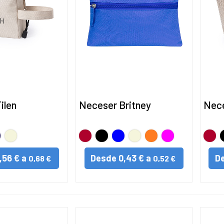
ilen
Neceser Britney
Nece
RINO
BEIG
Rojo
Negro
AZUL
BEIG
NARANJA
FUCSIA
Rojo
,56 € a
Desde
0,43 € a
D
0,68 €
0,52 €