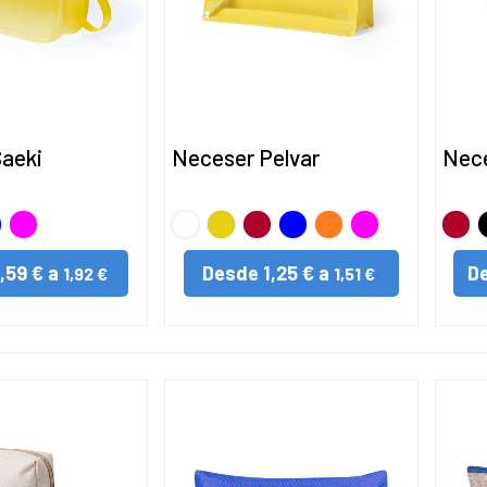
aeki
Neceser Pelvar
Nece
o
UL
FUCSIA
BLANCO
Amarillo
Rojo
AZUL
NARANJA
FUCSIA
Rojo
1,59 € a
Desde
1,25 € a
D
1,92 €
1,51 €