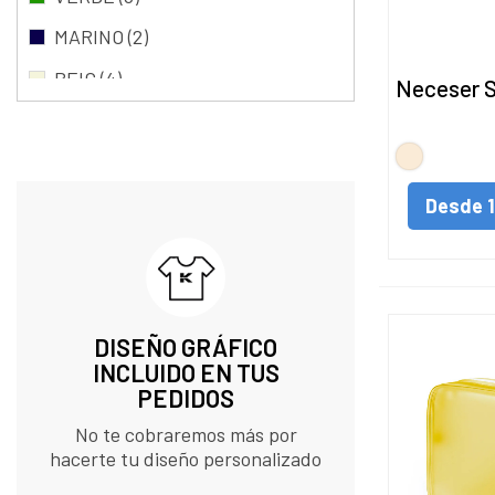
MARINO
(2)
BEIG
(4)
Neceser 
NARANJA
(7)
NATURAL
FUCSIA
(8)
Desde
DISEÑO GRÁFICO
INCLUIDO EN TUS
PEDIDOS​
No te cobraremos más por
hacerte tu diseño personalizado