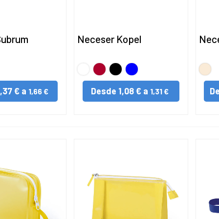
Subrum
Neceser Kopel
Nece
BLANCO
Rojo
Negro
AZUL
NAT
1,37 € a
Desde
1,08 € a
D
1,66 €
1,31 €