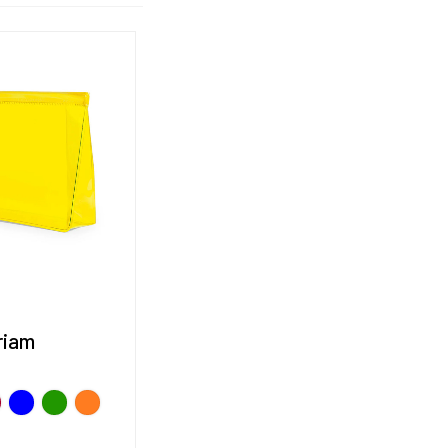
riam
o
jo
AZUL
VERDE
NARANJA