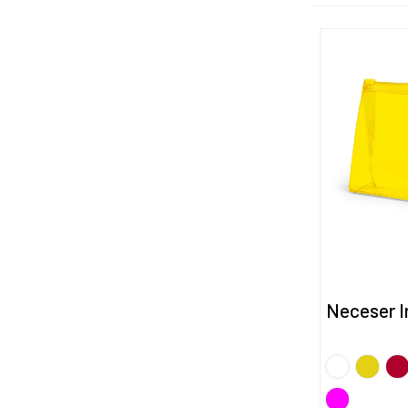
Neceser I
BLANCO
Amarill
Ro
FUCSIA