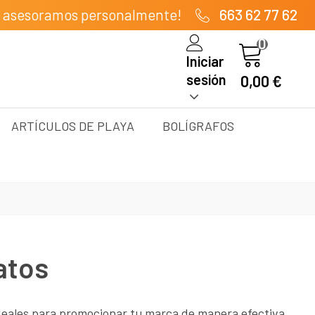
e asesoramos personalmente!
663 62 77 62
0
Iniciar
sesión
0,00 €
ARTÍCULOS DE PLAYA
BOLÍGRAFOS
atos
eales para promocionar tu marca de manera efectiva.