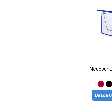
Neceser 
BLANCO
Rojo
Ne
Desde
0