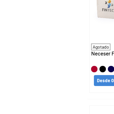
Agotado
Neceser F
Rojo
Negro
MA
Desde
0