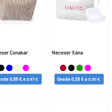
ser Conakar
Neceser Xana
Negro
AZUL
BEIG
FUCSIA
BLANCO
Rojo
Negro
VERDE
FUCSIA
esde
0,55 € a
Desde
0,25 € a
0,67 €
0,30 €