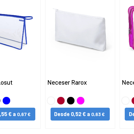
Losut
Neceser Rarox
Nece
gro
AZUL
BLANCO
Rojo
Negro
FUCSIA
BLA
R
,55 € a
Desde
0,52 € a
D
0,67 €
0,63 €