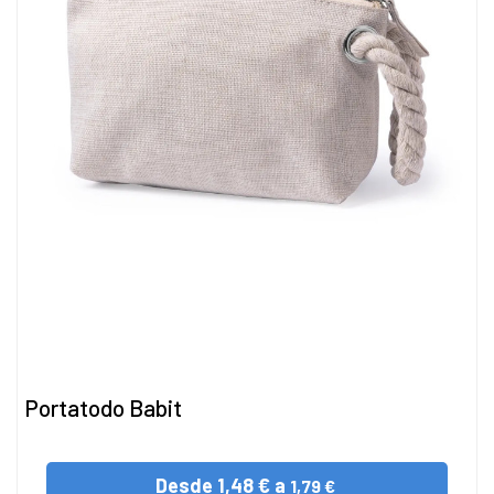
Portatodo Babit
Desde
1,48 € a
1,79 €