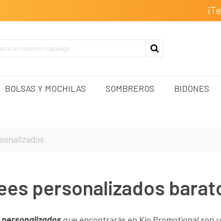
¡T
BOLSAS Y MOCHILAS
SOMBREROS
BIDONES
rsonalizados
ees personalizados barat
s personalizados
que encontrarás en Kio Promotional son un 