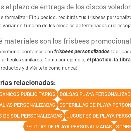
es el plazo de entrega de los discos volad
 formalizar El tu pedido, recibirás tus frisbees personaliz
 variar en función de los modelos determinados que escojas
é materiales son los frisbees promociona
omotional contamos con
frisbees personalizados
fabricado
 artículos similares. Como por ejemplo,
el plástico, la fib
roductos y diviértete como nunca!
rías relacionadas:
BANICOS PUBLICITARIOS
BOLSAS PLAYA PERSONALIZAD
ALIAS PERSONALIZADAS
ESTERILLAS DE PLAYA PERSO
S DE SOL PERSONALIZADAS
JUGUETES DE PLAYA PERS
PELOTAS DE PLAYA PERSONALIZADAS
SOMBR