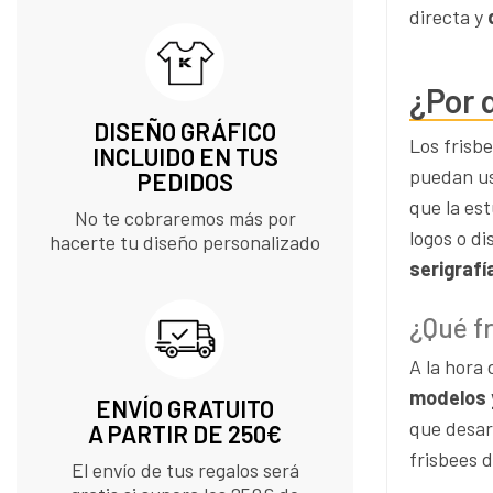
directa y
¿Por 
DISEÑO GRÁFICO
Los frisb
INCLUIDO EN TUS
puedan us
PEDIDOS​
que la est
No te cobraremos más por
logos o di
hacerte tu diseño personalizado
serigraf
¿Qué f
A la hora
modelos 
ENVÍO GRATUITO
que desarr
A PARTIR DE 250€
frisbees 
El envío de tus regalos será