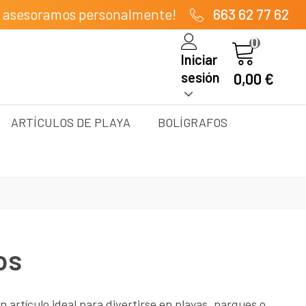
e asesoramos personalmente!
663 62 77 62
0
Iniciar
sesión
0,00 €
ARTÍCULOS DE PLAYA
BOLÍGRAFOS
os
artículo ideal para divertirse en playas, parques o