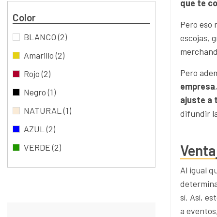
que te c
Color
Pero eso 
BLANCO
(2)
escojas, g
merchand
Amarillo
(2)
Pero adem
Rojo
(2)
empresa
Negro
(1)
ajuste a
NATURAL
(1)
difundir 
AZUL
(2)
Venta
VERDE
(2)
Al igual 
determina
sí. Así, 
a eventos,