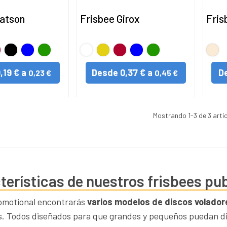
atson
Frisbee Girox
Fris
o
jo
Negro
AZUL
VERDE
BLANCO
Amarillo
Rojo
AZUL
VERDE
NAT
,19 € a
Desde
0,37 € a
D
0,23 €
0,45 €
Mostrando
1
-3 de 3 artí
terísticas de nuestros frisbees pub
omotional encontrarás
varios modelos de discos volador
s. Todos diseñados para que grandes y pequeños puedan di