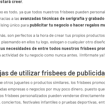
ostará creer
.
no es todo, ya que todos nuestros frisbees pueden personali
racias a las
avanzadas técnicas de serigrafía y grabado
ising único para
publicitar tu negocio o hacer regalos mu
ás, son perfectos a la hora de crear tus propios producto
, plasmando en ellos tu logo, eslogan o cualquier otro dise
 tus necesidades de entre todos nuestros frisbees pr
la actividad de tu negocio como nunca antes. ¡Infórmate ya!
jas de utilizar frisbees de publici
que otros juguetes o productos similares, los frisbees prom
das empresas o negocios por muy poco dinero, puesto que p
estos frisbees personalizados pueden venderse directamente
 conciertos, festivales infantiles o pruebas deportivas, en