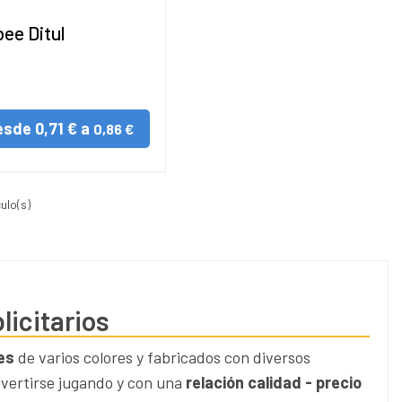
bee Ditul
URAL
esde
0,71 € a
0,86 €
culo(s)
licitarios
es
de varios colores y fabricados con diversos
vertirse jugando y con una
relación calidad - precio