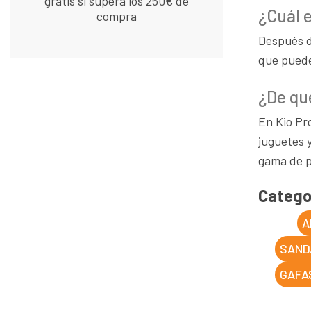
gratis si supera los 250€ de
¿Cuál 
compra
Después de
que puede
¿De qu
En Kio Pr
juguetes y
gama de p
Catego
A
SAND
GAFA