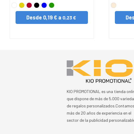
BLANCO
Amarillo
Rojo
Negro
AZUL
VERDE
NATURA
Desde
0,19 € a
De
0,23 €
KIO PROMOTIONAL es una tienda onli
que dispone de más de 5.000 varied
de regalos personalizados.Contamo
más de 20 años de experiencia en el
sector de la publicidad personalizabl