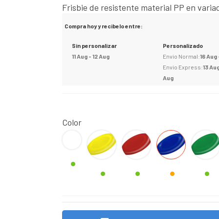
Frisbie de resistente material PP en varia
Compra hoy y recibelo entre:
Sin personalizar
Personalizado
11 Aug - 12 Aug
Envio Normal:
16 Aug 
Envio Express:
13 Aug
Aug
Color
BLANCO
Amarillo
Rojo
AZUL
VERDE