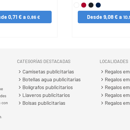
L
BLANCO
Rojo
Gris
French
Oscuro
Marino
sde
0,71 € a
Desde
9,08 € a
0,86 €
10,
CATEGORÍAS DESTACADAS
LOCALIDADES
Camisetas publicitarias
Regalos em
Botellas agua publicitarias
Regalos em
Bolígrafos publicitarios
Regalos em
ne
Llaveros publicitarios
Regalos em
ades
Bolsas publicitarias
Regalos em
s con
e.