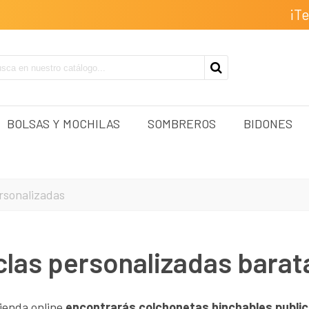
¡T
BOLSAS Y MOCHILAS
SOMBREROS
BIDONES
rsonalizadas
las personalizadas barat
ienda online
encontrarás colchonetas hinchables publici