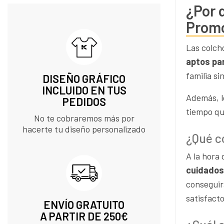
¿Por 
Promo
Las colch
aptos par
familia s
DISEÑO GRÁFICO
INCLUIDO EN TUS
Además, l
PEDIDOS​
tiempo qu
No te cobraremos más por
hacerte tu diseño personalizado
¿Qué c
A la hora
cuidados
conseguir
satisfact
ENVÍO GRATUITO
A PARTIR DE 250€