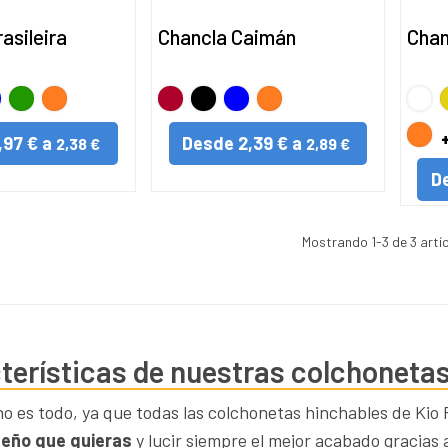
asileira
Chancla Caimán
Chan
UL
VERDE
NARANJA
Rojo
Negro
AZUL
NARANJA
BLA
A
NAR
,97 € a
Desde
2,39 € a
2,38 €
2,89 €
D
Mostrando
1
-3 de 3 artí
terísticas de nuestras colchonetas
no es todo, ya que todas las colchonetas hinchables de Kio
seño que quieras
y lucir siempre el mejor acabado gracias 