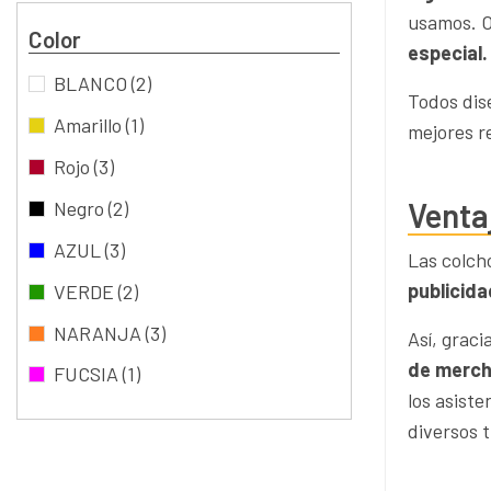
usamos. O
Color
especial.
BLANCO
(2)
Todos dis
Amarillo
(1)
mejores r
Rojo
(3)
Venta
Negro
(2)
AZUL
(3)
Las colch
publicid
VERDE
(2)
NARANJA
(3)
Así, grac
de merch
FUCSIA
(1)
los asist
diversos t