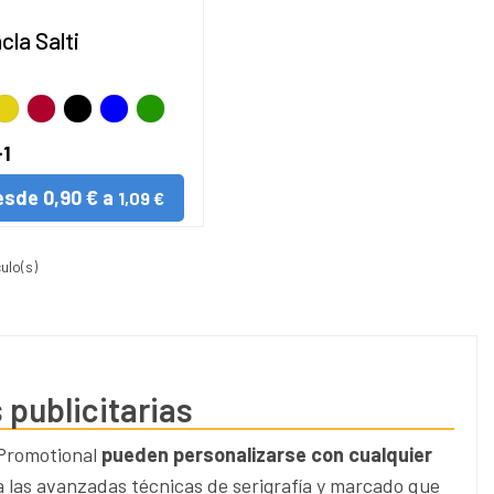
cla Salti
NCO
marillo
Rojo
Negro
AZUL
VERDE
ANJA
+1
esde
0,90 € a
1,09 €
culo(s)
 publicitarias
 Promotional
pueden personalizarse con cualquier
a las avanzadas técnicas de serigrafía y marcado que