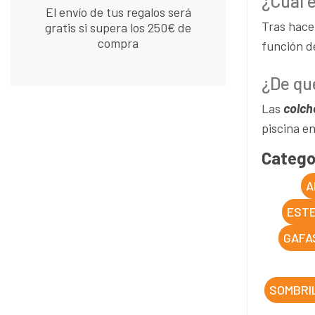
¿Cuál 
El envío de tus regalos será
Tras hace
gratis si supera los 250€ de
compra
función d
¿De qu
Las
colch
piscina e
Catego
A
ESTE
GAFA
SOMBRI