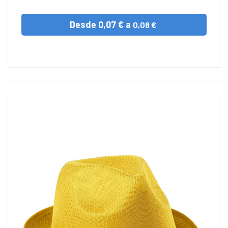
Desde
0,07 € a
0,08 €