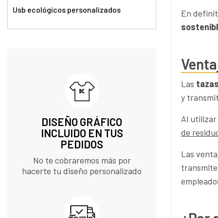
Usb ecológicos personalizados
En defini
sostenibl
Venta
Las
tazas
y transmi
Al utiliza
DISEÑO GRÁFICO
INCLUIDO EN TUS
de residu
PEDIDOS​
Las ventaj
No te cobraremos más por
transmit
hacerte tu diseño personalizado
empleado