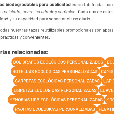
as biodegradables para publicidad
están fabricadas con 
o reciclado, acero inoxidable
y
cerámica
. Cada uno de estos
idad y su capacidad para soportar el uso diario.
todas nuestras
tazas reutilizables promocionales
son aptas 
prácticas y convenientes.
rías relacionadas:
BOLÍGRAFOS ECOLÓGICOS PERSONALIZADOS
BO
BOTELLAS ECOLÓGICAS PERSONALIZADAS
CAMIS
CARPETAS ECOLÓGICAS PERSONALIZADAS
LÁPI
LIBRETAS ECOLÓGICAS PERSONALIZADAS
LLAVE
MEMORIAS USB ECOLÓGICAS PERSONALIZADAS
MOC
PAJITAS ECOLÓGICAS PERSONALIZADAS
PEGATI