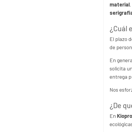
material
.
serigraf
¿Cuál 
El plazo 
de person
En general
solicita 
entrega p
Nos esforz
¿De qué
En
Kiopr
ecológica