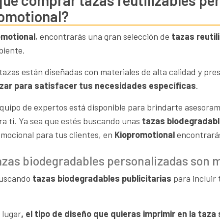
qué comprar tazas reutilizables pe
omotional?
omotional
, encontrarás una gran selección de
tazas reutil
biente.
tazas están diseñadas con materiales de alta calidad y pr
izar para satisfacer tus necesidades específicas
.
quipo de expertos está disponible para brindarte asesorami
ra ti. Ya sea que estés buscando unas
tazas biodegradabl
omocional para tus clientes, en
Kiopromotional
encontrarás
azas biodegradables personalizadas son me
buscando
tazas biodegradables publicitarias
para incluir 
 lugar
, el tipo de diseño que quieras imprimir en la taz