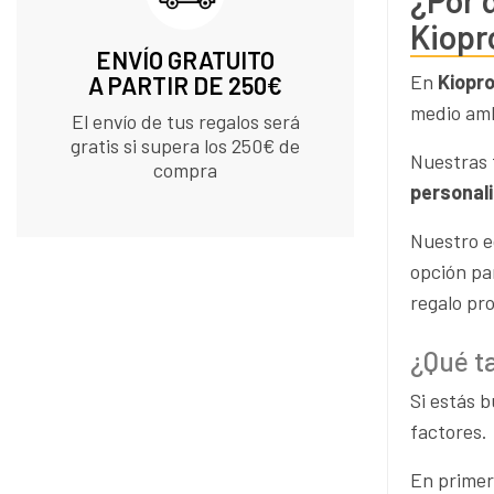
¿Por 
Kiopr
ENVÍO GRATUITO
En
Kiopr
A PARTIR DE 250€
medio am
El envío de tus regalos será
gratis si supera los 250€ de
Nuestras 
compra
personal
Nuestro e
opción pa
regalo pr
¿Qué t
Si estás 
factores.
En primer