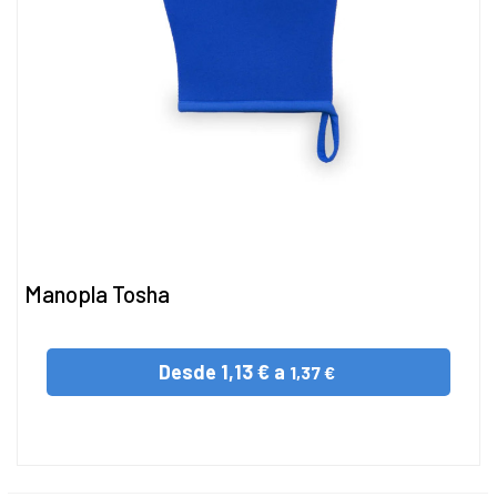
Manopla Tosha
Desde
1,13 € a
1,37 €