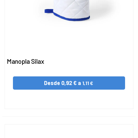
Manopla Silax
Desde
0,92 € a
1,11 €