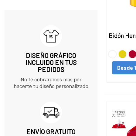
DORADO
(2)
TRANSPARENTE
(2)
VERDE CLARO
(1)
Bidón Hen
FUTBOL
(1)
GOLF
(1)
BLANCO
Amarill
Ro
DISEÑO GRÁFICO
INCLUIDO EN TUS
TENIS
(1)
Desde
PEDIDOS​
BALONCESTO
(1)
No te cobraremos más por
RUGBY
(1)
hacerte tu diseño personalizado
ENVÍO GRATUITO