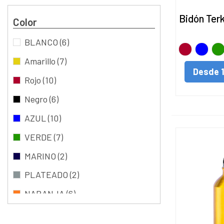
Bidón Terk
Color
BLANCO
(6)
Rojo
AZUL
VE
Amarillo
(7)
Desde
Rojo
(10)
Negro
(6)
AZUL
(10)
VERDE
(7)
MARINO
(2)
PLATEADO
(2)
NARANJA
(6)
FUCSIA
(3)