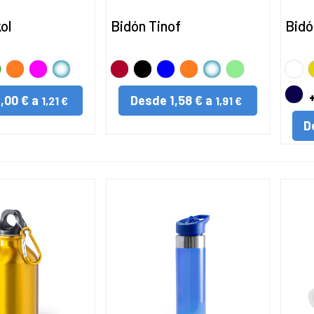
ol
Bidón Tinof
Bidó
RDE
NARANJA
FUCSIA
TRANSPARENTE
Rojo
Negro
AZUL
NARANJA
TRANSPARENTE
VERDE
BLA
A
CLARO
MAR
1,00 € a
Desde
1,58 € a
1,21 €
1,91 €
D