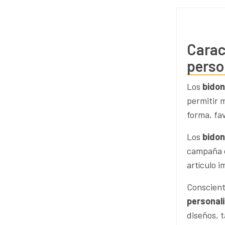
Carac
perso
Los
bidon
permitir m
forma, fa
Los
bidon
campaña d
artículo 
Conscient
personal
diseños, 