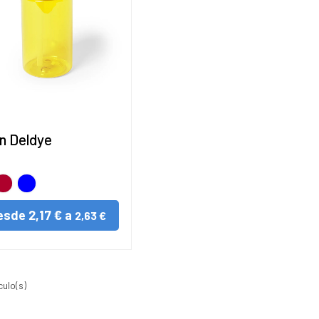
n Deldye
llo
ojo
AZUL
esde
2,17 € a
2,63 €
culo(s)