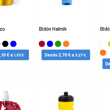
zo
Bidón Halmik
Bidó
o
jo
Negro
AZUL
Rojo
AZUL
VERDE
NARANJA
BLA
A
NAR
1,10 € a
Desde
2,70 € a
1,33 €
3,27 €
D