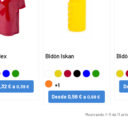
lex
Bidón Iskan
Bidó
o
jo
AZUL
VERDE
BLANCO
Amarillo
Rojo
Negro
AZUL
VERDE
Amari
R
NARANJA
+1
,32 € a
D
0,39 €
Desde
0,56 € a
0,68 €
Mostrando
1
-11 de 11 artí