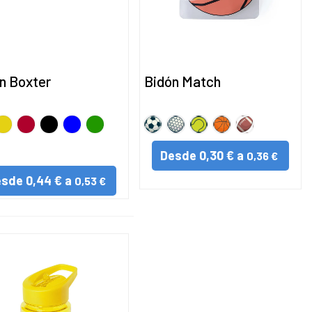
n Boxter
Bidón Match
NCO
marillo
Rojo
Negro
AZUL
VERDE
FUTBOL
GOLF
TENIS
BALONCESTO
RUGBY
ANJA
Desde
0,30 € a
0,36 €
esde
0,44 € a
0,53 €