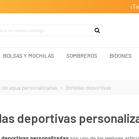
¡T
BOLSAS Y MOCHILAS
SOMBREROS
BIDONES
s de agua personalizadas
>
Botellas deportivas
las deportivas personaliz
s deportivas personalizadas
son uno de los mejores artícu