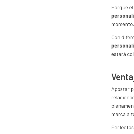
Porque el 
personal
momento
Con difer
personali
estará co
Venta
Apostar 
relaciona
plenament
marca a t
Perfectos