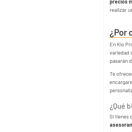
precios 
realizar 
¿Por 
En Kio Pr
variedad 
pasarán d
Te ofrece
encargare
personali
¿Qué b
Si tienes
asesoram