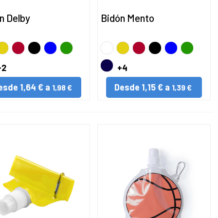
n Delby
Bidón Mento
NCO
marillo
Rojo
Negro
AZUL
VERDE
BLANCO
Amarillo
Rojo
Negro
AZUL
VERDE
INO
MARINO
+2
+4
esde
1,64 € a
Desde
1,15 € a
1,98 €
1,39 €