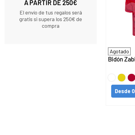
A PARTIR DE 250€
El envío de tus regalos será
gratis si supera los 250€ de
compra
Agotado
Bidón Zab
BLANCO
Amarill
Ro
Desde
0