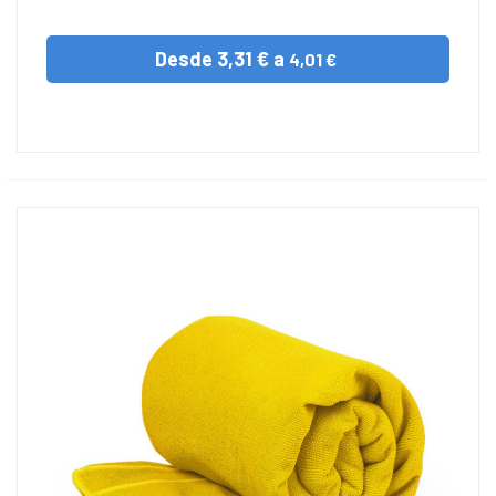
Desde
3,31 € a
4,01 €