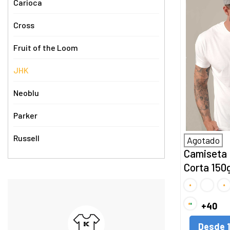
Carioca
Cross
Fruit of the Loom
JHK
Neoblu
Parker
Russell
Agotado
Camiseta
Corta 150
A
BLANC
A
1
1
color
col
A
+40
2
colores
Desde