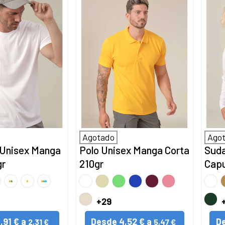
Agotado
Ago
 Unisex Manga
Polo Unisex Manga Corta
Suda
gr
210gr
Capu
O
A
A
A
BLANCO
Caqui
Verde
Denim
Burdeos
Rosa
BLA
2
1
3
Jaspeado
Palido
or
colores
color
colores
Claro
Beige
Verd
+29
Jaspeado
Botel
1,91 € a
Desde
4,52 € a
D
2,31 €
5,47 €