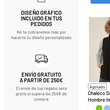
DISEÑO GRÁFICO
INCLUIDO EN TUS
PEDIDOS​
No te cobraremos más por
hacerte tu diseño personalizado
ENVÍO GRATUITO
A PARTIR DE 250€
Agotado
El envío de tus regalos será
Chaleco So
gratis si supera los 250€ de
compra
Hombre I
BLANCO
Verde
Az