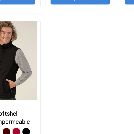
ftshell
mpermeable
ul
Oxblood
ROJO
NEGRO