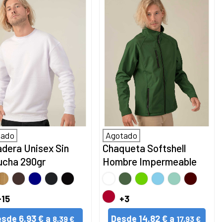
tado
Agotado
dera Unisex Sin
Chaqueta Softshell
cha 290gr
Hombre Impermeable
NCO
Cuerda
Chocolate
Azul
Gris
Noche
BLANCO
Verde
Verde
Azul
Menta
Oxblood
Oscuro
Oscuro
Pradera
Manzana
Cielo
Jaspeado
e
ROJO
+15
+3
la
esde
6,93 € a
Desde
14,82 € a
8,39 €
17,93 €