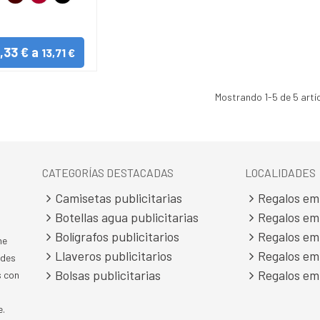
na
lo
Jaspeado
1,33 € a
13,71 €
Mostrando
1
-5 de 5 artí
CATEGORÍAS DESTACADAS
LOCALIDADES
Camisetas publicitarias
Regalos em
Botellas agua publicitarias
Regalos em
Bolígrafos publicitarios
Regalos em
ne
Llaveros publicitarios
Regalos em
ades
Bolsas publicitarias
Regalos em
s con
e.