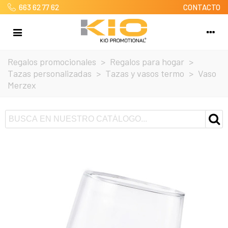
663 62 77 62
CONTACTO
Regalos promocionales
>
Regalos para hogar
>
Tazas personalizadas
>
Tazas y vasos termo
>
Vaso
Merzex