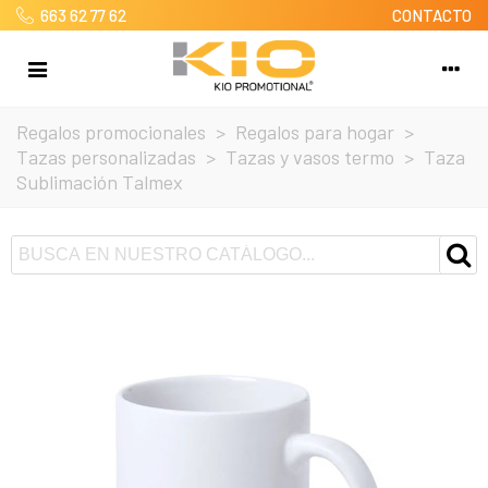
663 62 77 62
CONTACTO
Regalos promocionales
>
Regalos para hogar
>
Tazas personalizadas
>
Tazas y vasos termo
>
Taza
Sublimación Talmex