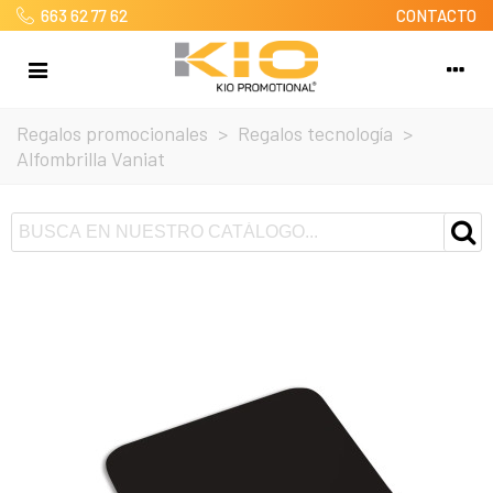
663 62 77 62
CONTACTO
Regalos promocionales
>
Regalos tecnología
>
Alfombrilla Vaniat