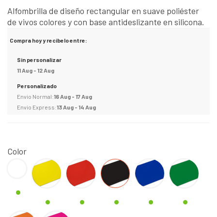
Alfombrilla de diseño rectangular en suave poliéster
de vivos colores y con base antideslizante en silicona.
Compra hoy y recibelo entre:
Sin personalizar
11 Aug - 12 Aug
Personalizado
Envio Normal:
16 Aug - 17 Aug
Envio Express:
13 Aug - 14 Aug
Color
BLANCO
Amarillo
Rojo
Negro
AZUL
VERDE
NARANJA
FUCSIA