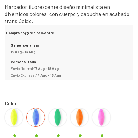
Marcador fluorescente diseño minimalista en
divertidos colores, con cuerpo y capucha en acabado
translúcido.
Compra hoy y recibelo entre:
Sin personalizar
12 Aug - 13 Aug
Personalizado
Envio Normal:
17 Aug - 18 Aug
Envio Express:
14 Aug - 15 Aug
Color
Amarillo
AZUL
VERDE
NARANJA
FUCSIA