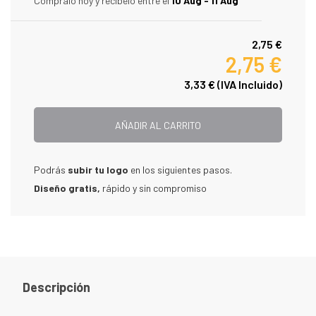
Compralo hoy y recibelo entre el
10 Aug - 11 Aug
2,75 €
2,75 €
3,33 €
(IVA Incluido)
AÑADIR AL CARRITO
Podrás
subir tu logo
en los siguientes pasos.
Diseño gratis,
rápido y sin compromiso
Descripción