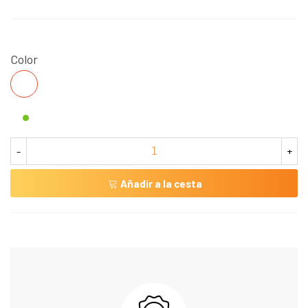
Color
S/C
-
+
Añadir a la cesta