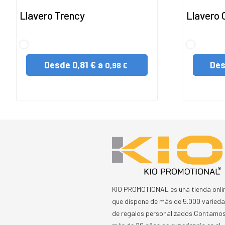
Llavero Trency
Llavero 
S/C
S/C
Desde
0,81 € a
De
0,98 €
KIO PROMOTIONAL es una tienda onli
que dispone de más de 5.000 varied
de regalos personalizados.Contamo