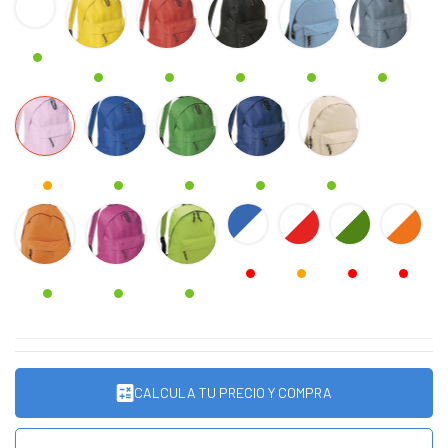
claro
ROSA
AZUL
VERDE
MARINO
BEIG
NARANJA
FUCSIA
VERDE
AZUL
ROJO
VERDE
NARAN
CLARO
/
/
/
/
BLANCO
BLANCO
BLANCO
BLANCO
CALCULA TU PRECIO Y COMPRA